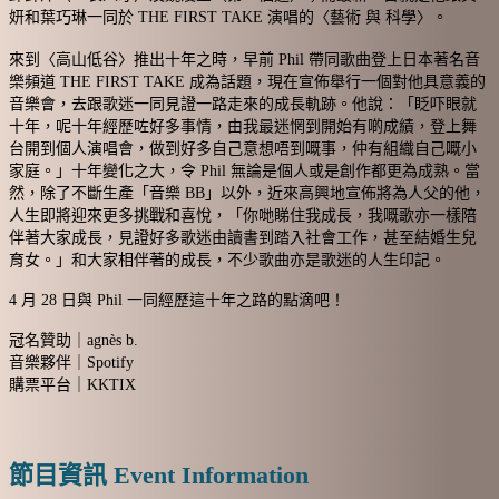
妍和葉巧琳一同於 THE FIRST TAKE 演唱的〈藝術 與 科學〉。
來到〈高山低谷〉推出十年之時，早前 Phil 帶同歌曲登上日本著名音
樂頻道 THE FIRST TAKE 成為話題，現在宣佈舉行一個對他具意義的
音樂會，去跟歌迷一同見證一路走來的成長軌跡。他說：「眨吓眼就
十年，呢十年經歷咗好多事情，由我最迷惘到開始有啲成績，登上舞
台開到個人演唱會，做到好多自己意想唔到嘅事，仲有組織自己嘅小
家庭。」十年變化之大，令 Phil 無論是個人或是創作都更為成熟。當
然，除了不斷生產「音樂 BB」以外，近來高興地宣佈將為人父的他，
人生即將迎來更多挑戰和喜悅，「你哋睇住我成長，我嘅歌亦一樣陪
伴著大家成長，見證好多歌迷由讀書到踏入社會工作，甚至結婚生兒
育女。」和大家相伴著的成長，不少歌曲亦是歌迷的人生印記。
4 月 28 日與 Phil 一同經歷這十年之路的點滴吧！
冠名贊助｜agnès b.
音樂夥伴｜Spotify
購票平台｜KKTIX
節目資訊
Event Information