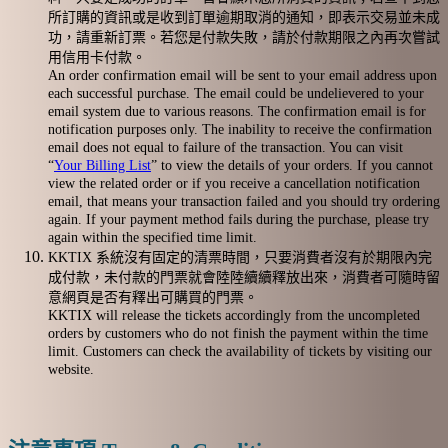
所訂購的資訊或是收到訂單逾期取消的通知，即表示交易並未成
功，請重新訂票。若您是付款失敗，請於付款期限之內再次嘗試
用信用卡付款。
An order confirmation email will be sent to your email address upon
each successful purchase. The email could be undelievered to your
email system due to various reasons. The confirmation email is for
notification purposes only. The inability to receive the confirmation
email does not equal to failure of the transaction. You can visit
“
Your Billing List
” to view the details of your orders. If you cannot
view the related order or if you receive a cancellation notification
email, that means your transaction failed and you should try ordering
again. If your payment method fails during the purchase, please try
again within the specified time limit.
KKTIX 系統沒有固定的清票時間，只要消費者沒有於期限內完
成付款，未付款的門票就會陸陸續續釋放出來，消費者可隨時留
意網頁是否有釋出可購買的門票。
KKTIX will release the tickets accordingly from the uncompleted
orders by customers who do not finish the payment within the time
limit. Customers can check the availability of tickets by visiting our
website.