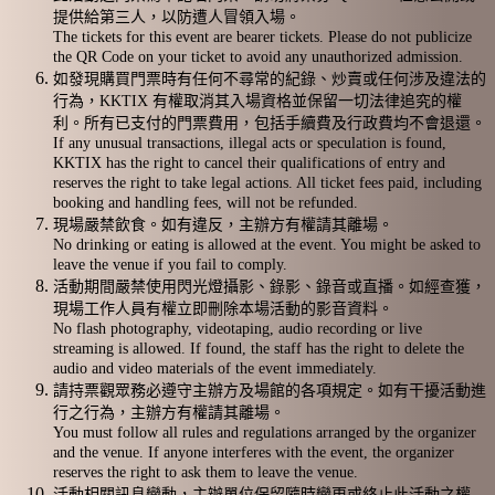
提供給第三人，以防遭人冒領入場。
The tickets for this event are bearer tickets. Please do not publicize
the QR Code on your ticket to avoid any unauthorized admission.
如發現購買門票時有任何不尋常的紀錄、炒賣或任何涉及違法的
行為，KKTIX 有權取消其入場資格並保留一切法律追究的權
利。所有已支付的門票費用，包括手續費及行政費均不會退還。
If any unusual transactions, illegal acts or speculation is found,
KKTIX has the right to cancel their qualifications of entry and
reserves the right to take legal actions. All ticket fees paid, including
booking and handling fees, will not be refunded.
現場嚴禁飲食。如有違反，主辦方有權請其離場。
No drinking or eating is allowed at the event. You might be asked to
leave the venue if you fail to comply.
活動期間嚴禁使用閃光燈攝影、錄影、錄音或直播。如經查獲，
現場工作人員有權立即刪除本場活動的影音資料。
No flash photography, videotaping, audio recording or live
streaming is allowed. If found, the staff has the right to delete the
audio and video materials of the event immediately.
請持票觀眾務必遵守主辦方及場館的各項規定。如有干擾活動進
行之行為，主辦方有權請其離場。
You must follow all rules and regulations arranged by the organizer
and the venue. If anyone interferes with the event, the organizer
reserves the right to ask them to leave the venue.
活動相關訊息變動，主辦單位保留隨時變更或終止此活動之權