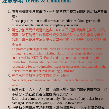
注意事項 Terms & Conditions
購票前請詳閱注意事項，一旦購票成功視為同意所有活動注意事
項。
Please pay attention to all terms and conditions. You agree to all
rules and regulations if you complete your order.
請勿於拍賣網站或是其他非 KKTIX 正式授權售票之渠路、網站
購票，除可能衍生詐騙案件或交易糾紛外，以免影響自身權益，
若發生演出現場無法入場或是其他問題，主辦單位及 KKTIX 概
不負責。
To protect your rights and interests, please do not purchase tickets
through any unofficial ticketing platforms or channels that are not
authorized by KKTIX. Fraud and disputes may occur during the
transaction. Meanwhile, the organizer and KKTIX will not be
responsible for any admission issues or other problems caused by the
tickets from unauthorized ticketing platforms.
已售出門票恕不接受任何退票、退款。
No returns, exchanges or refunds will be accepted once the ticket is
sold.
每票只限一人。一人一票、憑票入場。如遇門票遺失或損毀，恕
不補發。請務必妥善保管好購買之門票。
Each ticket admits one person only. No reissue of any ticket lost or
damaged. Please keep your QR Code / e-ticket safe.
此活動之門票為不記名門票，請勿將票券 QR Code 任意公開或