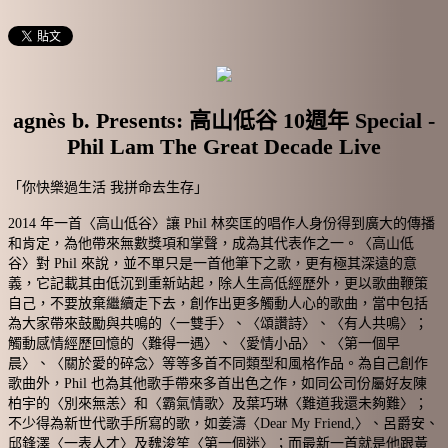
agnès b. Presents: 高山低谷 10週年 Special -
Phil Lam The Great Decade Live
「你快樂過生活 我拼命去生存」
2014 年一首〈高山低谷〉讓 Phil 林奕匡的唱作人身份得到廣大的傳播
和肯定，為他帶來無數獎項和掌聲，成為其代表作之一。〈高山低
谷〉對 Phil 來說，並不單只是一首他筆下之歌，更有極其深遠的意
義，它記載其由低沉到重新站起，除人生高低經歷外，更以歌曲鞭策
自己，不要放棄繼續走下去，創作出更多觸動人心的歌曲，當中包括
為大家帶來鼓勵與共鳴的〈一雙手〉、〈頌讚詩〉、〈有人共鳴〉；
觸動感情經歷回憶的〈難得一遇〉、〈愛情小品〉、〈第一個早
晨〉、〈關於愛的碎念〉等等多首不同類型和風格作品。為自己創作
歌曲外，Phil 也為其他歌手帶來多首出色之作，如同公司份屬好友陳
柏宇的〈別來無恙〉和〈霸氣情歌〉及葉巧琳〈難道我還未夠難〉；
不少得為新世代歌手所寫的歌，如姜濤〈Dear My Friend,〉、呂爵安、
邱鋒澤〈一表人才〉及魏浚笙〈第一個迷〉；而最新一首就是他跟黃