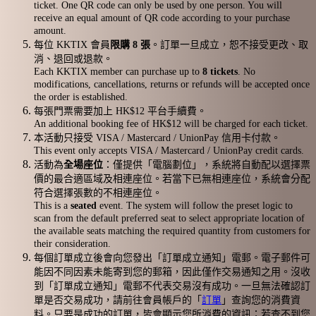
ticket. One QR code can only be used by one person. You will
receive an equal amount of QR code according to your purchase
amount.
每位 KKTIX 會員
限購 8 張
。訂單一旦成立，恕不接受更改、取
消、退回或退款。
Each KKTIX member can purchase up to
8 tickets
. No
modifications, cancellations, returns or refunds will be accepted once
the order is established.
每張門票需要加上 HK$12 平台手續費。
An additional booking fee of HK$12 will be charged for each ticket.
本活動只接受 VISA / Mastercard / UnionPay 信用卡付款。
This event only accepts VISA / Mastercard / UnionPay credit cards.
活動為
全場座位
：僅提供「電腦劃位」，系統將自動配以選擇票
價的最合適區域及相連座位。若當下已無相連座位，系統會分配
符合選擇張數的不相連座位。
This is a
seated
event. The system will follow the preset logic to
scan from the default preferred seat to select appropriate location of
the available seats matching the required quantity from customers for
their consideration.
每個訂單成立後會向您發出「訂單成立通知」電郵。電子郵件可
能因不同因素未能寄到您的郵箱，因此僅作交易通知之用。沒收
到「訂單成立通知」電郵不代表交易沒有成功。一旦無法確認訂
單是否交易成功，請前往會員帳戶的「
訂單
」查詢您的消費資
料。只要是成功的訂單，皆會顯示您所消費的資訊；若查不到您