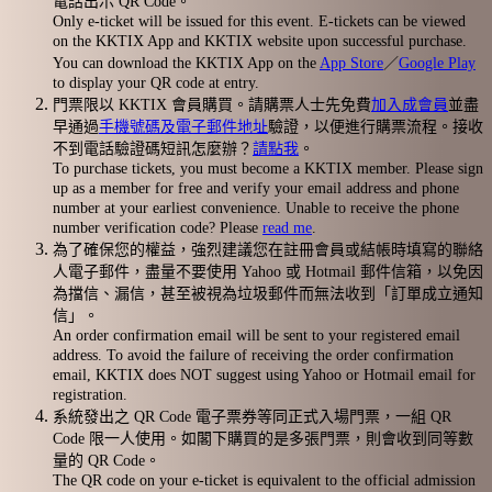
電話出示 QR Code。
Only e-ticket will be issued for this event. E-tickets can be viewed
on the KKTIX App and KKTIX website upon successful purchase.
You can download the KKTIX App on the
App Store
／
Google Play
to display your QR code at entry.
門票限以 KKTIX 會員購買。請購票人士先免費
加入成會員
並盡
早通過
手機號碼及電子郵件地址
驗證，以便進行購票流程。接收
不到電話驗證碼短訊怎麼辦？
請點我
。
To purchase tickets, you must become a KKTIX member. Please sign
up as a member for free and verify your email address and phone
number at your earliest convenience. Unable to receive the phone
number verification code? Please
read me
.
為了確保您的權益，強烈建議您在註冊會員或結帳時填寫的聯絡
人電子郵件，盡量不要使用 Yahoo 或 Hotmail 郵件信箱，以免因
為擋信、漏信，甚至被視為垃圾郵件而無法收到「訂單成立通知
信」。
An order confirmation email will be sent to your registered email
address. To avoid the failure of receiving the order confirmation
email, KKTIX does NOT suggest using Yahoo or Hotmail email for
registration.
系統發出之 QR Code 電子票券等同正式入場門票，一組 QR
Code 限一人使用。如閣下購買的是多張門票，則會收到同等數
量的 QR Code。
The QR code on your e-ticket is equivalent to the official admission