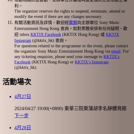
利。
The organizer reserves the rights to suspend, terminate, amend or
modify the event if there are any changes necessary.
有關活動資訊及詳情，歡迎經
電郵
向主辦單位 Sony Music
Entertainment Hong Kong 查詢。如對票務安排有任何疑問，歡
迎 inbox
KKTIX Facebook
(KKTIX Hong Kong) 或
KKTIX
Instagram
(@kktix_hk) 查詢。
For questions related to the programme or the event, please contact
the organizer Sony Music Entertainment Hong Kong via
email
. For
any ticketing enquiries, please send your message to
KKTIX’s
Facebook
(KKTIX Hong Kong) or
KKTIX’s Instagram
(@kktix_hk).
活動場次
4月27日
2024/04/27 19:00(+0800)
東華三院東蒲胡李名靜體育館
下一步
4月28日